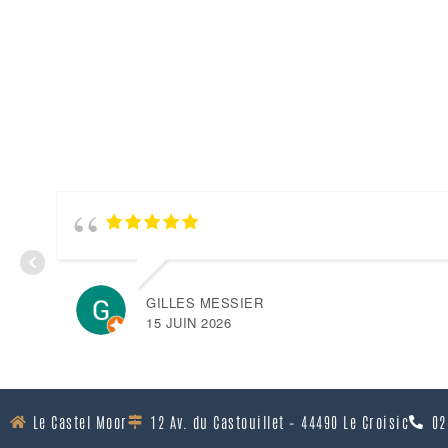
GILLES MESSIER
15 JUIN 2026
Le Castel Moor
12 Av. du Castouillet – 44490 Le Croisic
02